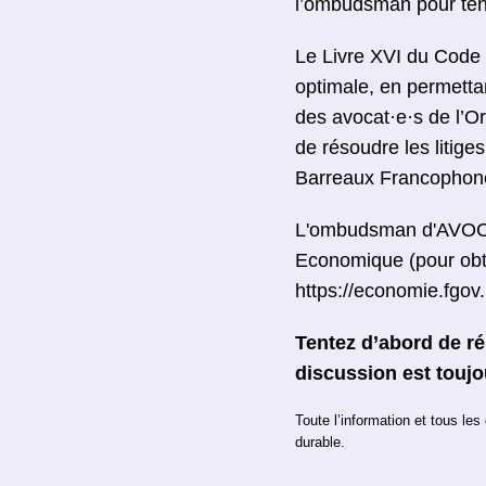
l’ombudsman pour tent
Le Livre XVI du Code
optimale, en permetta
des avocat·e·s de l’
de résoudre les litige
Barreaux Francophones
L'ombudsman d'AVOCAT
Economique (pour obten
https://economie.fgov.
Tentez d’abord de r
discussion est toujou
Toute l’information et tous le
durable.