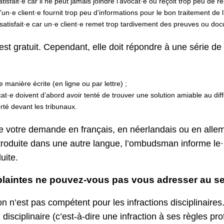
atisfait·e car il ne peut jamais joindre l'avocat·e ou reçoit trop peu de 
n·e client·e fournit trop peu d’informations pour le bon traitement de l’
satisfait·e car un·e client·e remet trop tardivement des preuves ou do
 est gratuit. Cependant, elle doit répondre à une série de
de manière écrite (en ligne ou par lettre) ;
at·e doivent d’abord avoir tenté de trouver une solution amiable au dif
rté devant les tribunaux.
e votre demande en français, en néerlandais ou en alle
troduite dans une autre langue, l’ombudsman informe le
duite.
plaintes ne pouvez-vous pas vous adresser au se
n n’est pas compétent pour les infractions disciplinaires
disciplinaire (c’est-à-dire une infraction à ses règles pr