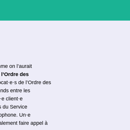
mme on l’aurait
l’Ordre des
at·e·s de l’Ordre des
nds entre les
·e client·e
s du Service
ophone. Un·e
galement faire appel à