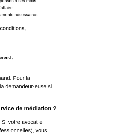
réponses à ses mails.
affaire.
cuments nécessaires.
 conditions,
férend ;
mand. Pour la
·la demandeur·euse si
rvice de médiation ?
. Si votre avocat·e
ofessionnelles), vous