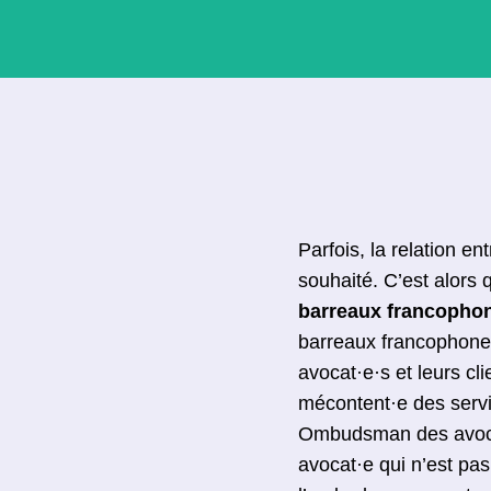
Parfois, la relation e
souhaité. C’est alors q
barreaux francopho
barreaux francophones
avocat·e·s et leurs cli
mécontent·e des servi
Ombudsman des avocat
avocat·e qui n’est pas