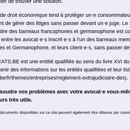
er de trouver une solution.
 de droit économique tend à protéger un·e consommateu
nt de gérer des litiges sans passer devant un·e juge. 
Ordre des barreaux francophones et germanophone est co
s entre les avocat·e·s inscrit·e·s à l’un des barreaux me
 et Germanophone, et leurs client·e·s, sans passer deva
S.BE est une entitié qualifiée au sens du livre XVI du
ir des informations sur les entités qualifiées et leur list
be/fr/themes/entreprises/reglement-extrajudiciaire-des).
ésoudre vos problèmes avec votre avocat·e vous-m
rs très utile.
s documents disponibles sur ce site peuvent également être obtenus par courrie